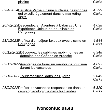
piscine
Clicks
02/4/2024
Faustine Verneuil : une surfeuse passionnée
4 399
qui excelle également dans le marketing
Clicks
digital
20/7/2023
Descendez en Aventure à Bidarray : Une
4 035
Expérience Unique et Inoubliable de
Clicks
Canyoning.
21/4/2023
Profitez d'un séjour luxueux avec piscine en
4 544
Bourgogne
Clicks
08/12/2022
Découvrez les sublimes mobil-homes au
6 345
domaine des Chênes en Ardèche
Clicks
07/11/2022
Avantages de louer un meublé de tourisme
4 693
durant les vacances
Clicks
02/10/2022
Tourisme fluvial dans les Hyères
5 045
Clicks
28/9/2022
Profiter de vacances responsables dans un
6 329
camping écologique dans les Landes
Clicks
lyonconfucius.eu