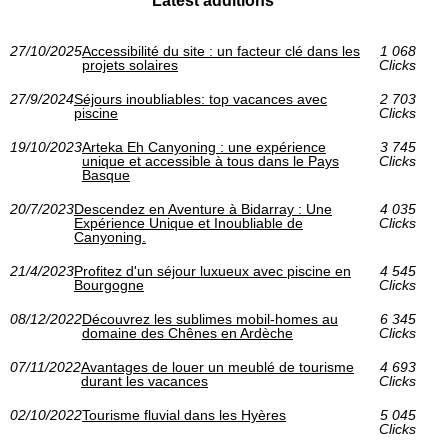
Latest additions
27/10/2025
Accessibilité du site : un facteur clé dans les
1 068
projets solaires
Clicks
27/9/2024
Séjours inoubliables: top vacances avec
2 703
piscine
Clicks
19/10/2023
Arteka Eh Canyoning : une expérience
3 745
unique et accessible à tous dans le Pays
Clicks
Basque
20/7/2023
Descendez en Aventure à Bidarray : Une
4 035
Expérience Unique et Inoubliable de
Clicks
Canyoning.
21/4/2023
Profitez d'un séjour luxueux avec piscine en
4 545
Bourgogne
Clicks
08/12/2022
Découvrez les sublimes mobil-homes au
6 345
domaine des Chênes en Ardèche
Clicks
07/11/2022
Avantages de louer un meublé de tourisme
4 693
durant les vacances
Clicks
02/10/2022
Tourisme fluvial dans les Hyères
5 045
Clicks