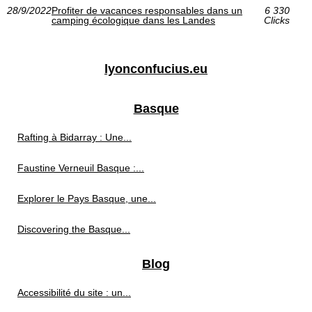
28/9/2022
Profiter de vacances responsables dans un
6 330
camping écologique dans les Landes
Clicks
lyonconfucius.eu
Basque
Rafting à Bidarray : Une...
Faustine Verneuil Basque :...
Explorer le Pays Basque, une...
Discovering the Basque...
Blog
Accessibilité du site : un...